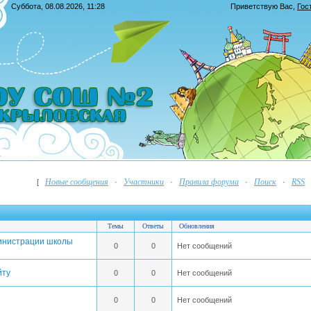
Суббота, 08.08.2026, 11:28
Приветствую Вас
,
Гос
Новые сообщения
Участники
Правила форума
Поиск
RSS
[
·
·
·
·
Темы
Ответы
Обновления
инистрации школы
0
0
Нет сообщений
йту
0
0
Нет сообщений
0
0
Нет сообщений