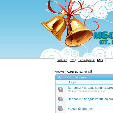
Главная
Вход
Регистрация
RSS
Форум
»
Административный
Административный
Форум
Вопросы и предложения к адм
Модератор форума:
piskunovef
Вопросы и предложения по са
Учебный процесс